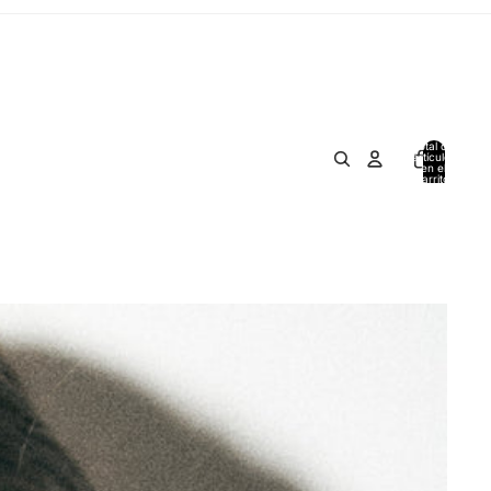
Total de
artículos
en el
carrito:
0