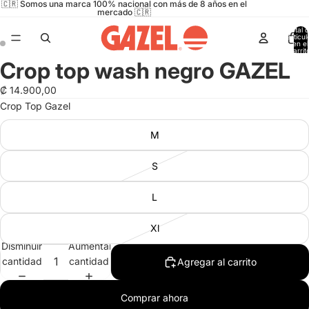
🇨🇷 Somos una marca 100% nacional con más de 8 años en el
mercado 🇨🇷
Total 
artícul
en el
carrit
0
Crop top wash negro GAZEL
Abrir
Abrir
imagen
imagen
₡ 14.900,00
a
a
Crop Top Gazel
pantalla
pantalla
completa
completa
M
S
L
Xl
Disminuir
Aumentar
cantidad
cantidad
Agregar al carrito
Comprar ahora