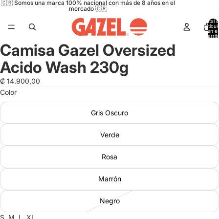
🇨🇷 Somos una marca 100% nacional con más de 8 años en el
mercado 🇨🇷
Total 
artícul
en el
carrit
0
Camisa Gazel Oversized
Abrir
imagen
Acido Wash 230g
a
pantalla
₡ 14.900,00
completa
Color
Gris Oscuro
Verde
Rosa
Marrón
Negro
S, M, L, XL