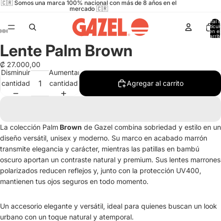
🇨🇷 Somos una marca 100% nacional con más de 8 años en el
mercado 🇨🇷
Total 
artícul
en el
carrit
0
Lente Palm Brown
Abrir
Abrir
Abrir
Abrir
Abrir
imagen
imagen
imagen
imagen
imagen
₡ 27.000,00
a
a
a
a
a
Disminuir
Aumentar
pantalla
pantalla
pantalla
pantalla
pantalla
cantidad
cantidad
Agregar al carrito
completa
completa
completa
completa
completa
La colección
Palm
Brown
de Gazel combina sobriedad y estilo en un
diseño versátil, unisex y moderno. Su marco en acabado marrón
transmite elegancia y carácter, mientras las patillas en bambú
oscuro aportan un contraste natural y premium. Sus lentes marrones
polarizados reducen reflejos y, junto con la protección UV400,
mantienen tus ojos seguros en todo momento.
Un accesorio elegante y versátil, ideal para quienes buscan un look
urbano con un toque natural y atemporal.