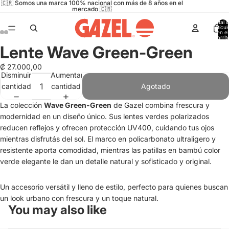
🇨🇷 Somos una marca 100% nacional con más de 8 años en el
mercado 🇨🇷
Total 
artícul
en el
carrit
0
Lente Wave Green-Green
Abrir
Abrir
Abrir
Abrir
imagen
imagen
imagen
imagen
₡ 27.000,00
a
a
a
a
Disminuir
Aumentar
pantalla
pantalla
pantalla
pantalla
cantidad
cantidad
Agotado
completa
completa
completa
completa
La colección
Wave Green-Green
de Gazel combina frescura y
modernidad en un diseño único. Sus lentes verdes polarizados
reducen reflejos y ofrecen protección UV400, cuidando tus ojos
mientras disfrutás del sol. El marco en policarbonato ultraligero y
resistente aporta comodidad, mientras las patillas en bambú color
verde elegante le dan un detalle natural y sofisticado y original.
Un accesorio versátil y lleno de estilo, perfecto para quienes buscan
un look urbano con frescura y un toque natural.
You may also like