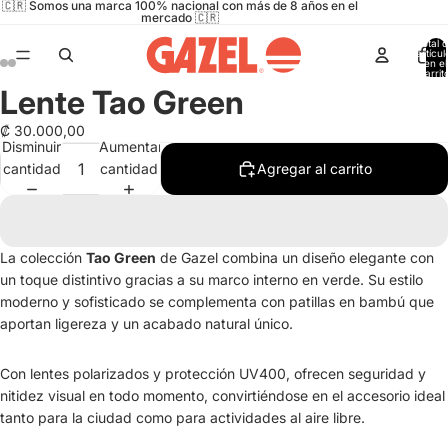
🇨🇷 Somos una marca 100% nacional con más de 8 años en el
mercado 🇨🇷
Total 
artícul
en el
carrit
0
Lente Tao Green
Abrir
Abrir
Abrir
Abrir
imagen
imagen
imagen
imagen
₡ 30.000,00
a
a
a
a
Disminuir
Aumentar
pantalla
pantalla
pantalla
pantalla
cantidad
cantidad
Agregar al carrito
completa
completa
completa
completa
La colección
Tao Green
de Gazel combina un diseño elegante con
un toque distintivo gracias a su marco interno en verde. Su estilo
moderno y sofisticado se complementa con patillas en bambú que
aportan ligereza y un acabado natural único.
Con lentes polarizados y protección UV400, ofrecen seguridad y
nitidez visual en todo momento, convirtiéndose en el accesorio ideal
tanto para la ciudad como para actividades al aire libre.