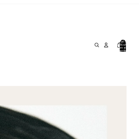
Total de
artículos
en el
carrito:
0