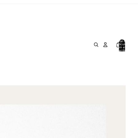
Total de
artículos
en el
carrito:
0