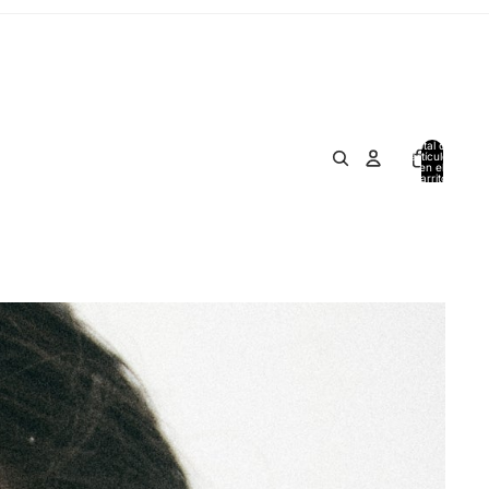
Total de
artículos
en el
carrito:
0