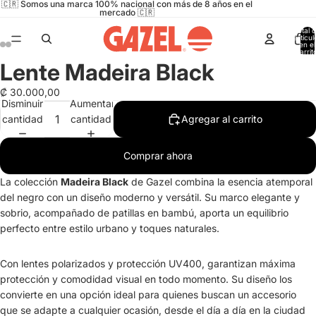
🇨🇷 Somos una marca 100% nacional con más de 8 años en el
mercado 🇨🇷
Total 
artícul
en el
carrit
0
Lente Madeira Black
Abrir
Abrir
Abrir
Abrir
imagen
imagen
imagen
imagen
₡ 30.000,00
a
a
a
a
Disminuir
Aumentar
pantalla
pantalla
pantalla
pantalla
cantidad
cantidad
Agregar al carrito
completa
completa
completa
completa
Comprar ahora
La colección
Madeira Black
de Gazel combina la esencia atemporal
del negro con un diseño moderno y versátil. Su marco elegante y
sobrio, acompañado de patillas en bambú, aporta un equilibrio
perfecto entre estilo urbano y toques naturales.
Con lentes polarizados y protección UV400, garantizan máxima
protección y comodidad visual en todo momento. Su diseño los
convierte en una opción ideal para quienes buscan un accesorio
que se adapte a cualquier ocasión, desde el día a día en la ciudad