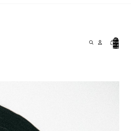
Total de
artículos
en el
carrito:
0