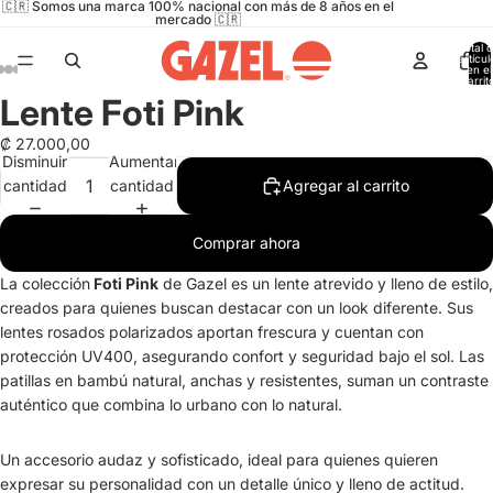
🇨🇷 Somos una marca 100% nacional con más de 8 años en el
mercado 🇨🇷
Total 
artícul
en el
carrit
0
Lente Foti Pink
Abrir
Abrir
Abrir
Abrir
Abrir
imagen
imagen
imagen
imagen
imagen
₡ 27.000,00
a
a
a
a
a
Disminuir
Aumentar
pantalla
pantalla
pantalla
pantalla
pantalla
cantidad
cantidad
Agregar al carrito
completa
completa
completa
completa
completa
Comprar ahora
La colección
Foti Pink
de Gazel es un lente atrevido y lleno de estilo,
creados para quienes buscan destacar con un look diferente. Sus
lentes rosados polarizados aportan frescura y cuentan con
protección UV400, asegurando confort y seguridad bajo el sol. Las
patillas en bambú natural, anchas y resistentes, suman un contraste
auténtico que combina lo urbano con lo natural.
Un accesorio audaz y sofisticado, ideal para quienes quieren
expresar su personalidad con un detalle único y lleno de actitud.