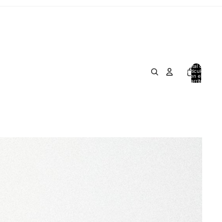
Total de
artículos
en el
carrito:
0