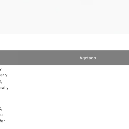
Agotado
y
er y
n,
ral y
z,
Su
ñar