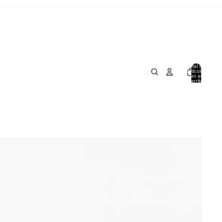
Total de
artículos
en el
carrito:
0