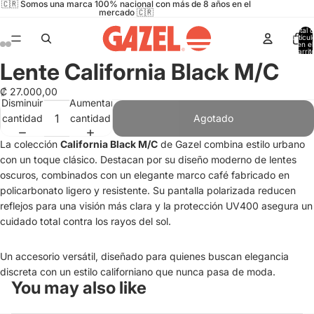
🇨🇷 Somos una marca 100% nacional con más de 8 años en el
mercado 🇨🇷
Total 
artícul
en el
carrit
0
Lente California Black M/C
Abrir
Abrir
Abrir
Abrir
imagen
imagen
imagen
imagen
₡ 27.000,00
a
a
a
a
Disminuir
Aumentar
pantalla
pantalla
pantalla
pantalla
cantidad
cantidad
Agotado
completa
completa
completa
completa
La colección
California Black M/C
de Gazel combina estilo urbano
con un toque clásico. Destacan por su diseño moderno de lentes
oscuros, combinados con un elegante marco café fabricado en
policarbonato ligero y resistente. Su pantalla polarizada reducen
reflejos para una visión más clara y la protección UV400 asegura un
cuidado total contra los rayos del sol.
Un accesorio versátil, diseñado para quienes buscan elegancia
discreta con un estilo californiano que nunca pasa de moda.
You may also like