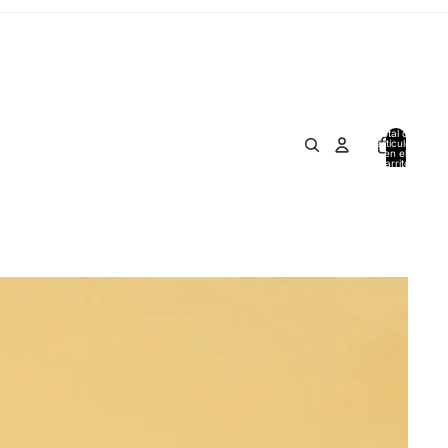
Total de
artículos
en el
carrito:
0