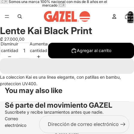
🇨🇷 Somos una marca 100% nacional con más de 8 años en el
mercado 🇨🇷
Total 
artícul
en el
carrit
0
Lente Kai Black Print
Abrir
imagen
₡ 27.000,00
a
Disminuir
Aumentar
pantalla
cantidad
cantidad
Agregar al carrito
completa
La coleccion Kai es una linea elegante, con patillas en bambu,
proteccion UV400.
You may also like
Sé parte del movimiento
GAZEL
Suscríbete y recibe lanzamientos antes que nadie.
Correo
electrónico