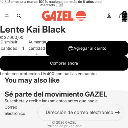
🇨🇷 Somos una marca 100% nacional con más de 8 años en el
mercado 🇨🇷
Total 
artícul
en el
carrit
0
Lente Kai Black
Abrir
imagen
₡ 27.000,00
a
Disminuir
Aumentar
pantalla
cantidad
cantidad
Agregar al carrito
completa
Comprar ahora
Lente con proteccion UV400 con patillas en bambu.
You may also like
Sé parte del movimiento
GAZEL
Suscríbete y recibe lanzamientos antes que nadie.
Correo
electrónico
© 2026
GAZEL
Política de privacidad