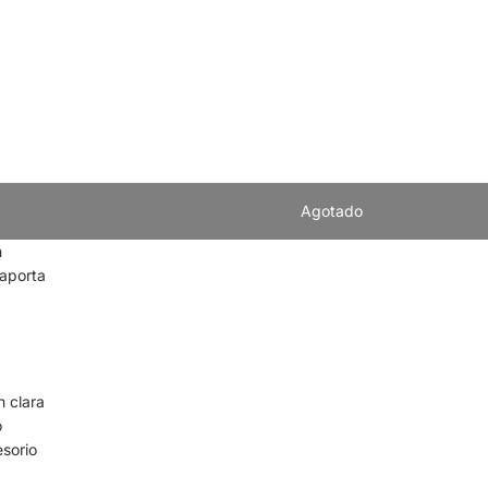
Agotado
n
 aporta
n clara
o
esorio