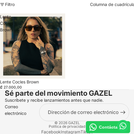
Filtro
Columna de cuadrícul
Lente
Cocles
Brown
Agotado
Lente Cocles Brown
₡ 27.000,00
Sé parte del movimiento
GAZEL
Suscríbete y recibe lanzamientos antes que nadie.
Correo
electrónico
© 2026
GAZEL
Política de privacidad
Contáctanos
Facebook
Instagram
Tiktok